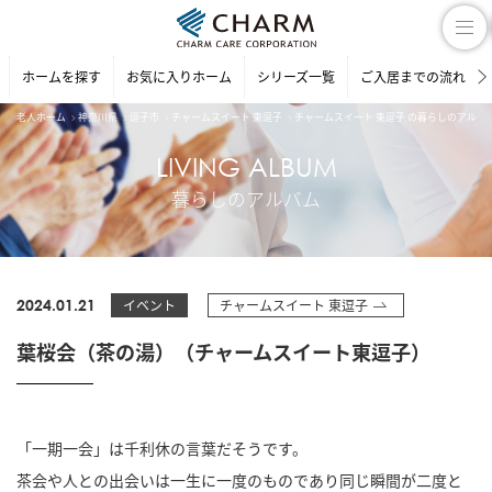
ホームを探す
お気に入りホーム
シリーズ一覧
ご入居までの流れ
老人ホーム
神奈川県
逗子市
チャームスイート 東逗子
チャームスイート 東逗子 の暮らしのアルバ
LIVING ALBUM
暮らしのアルバム
2024.01.21
イベント
チャームスイート 東逗子
葉桜会（茶の湯）（チャームスイート東逗子）
「一期一会」は千利休の言葉だそうです。
茶会や人との出会いは一生に一度のものであり同じ瞬間が二度と