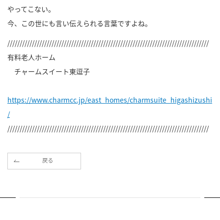
やってこない。
今、この世にも言い伝えられる言葉ですよね。
//////////////////////////////////////////////////////////////////////////////////
有料老人ホーム
チャームスイート東逗子
https://www.charmcc.jp/east_homes/charmsuite_higashizushi
/
//////////////////////////////////////////////////////////////////////////////////
戻る