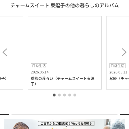
チャームスイート 東逗子の他の暮らしのアルバム
日常生活
日常生活
2026.06.14
2026.05.11
逗子）
季節の移ろい（チャームスイート東逗
写経（チャ
子）