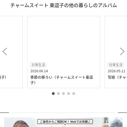
チャームスイート 東逗子の他の暮らしのアルバム
日常生活
日常生活
2026.06.14
2026.05.11
逗子）
季節の移ろい（チャームスイート東逗
写経（チャ
子）