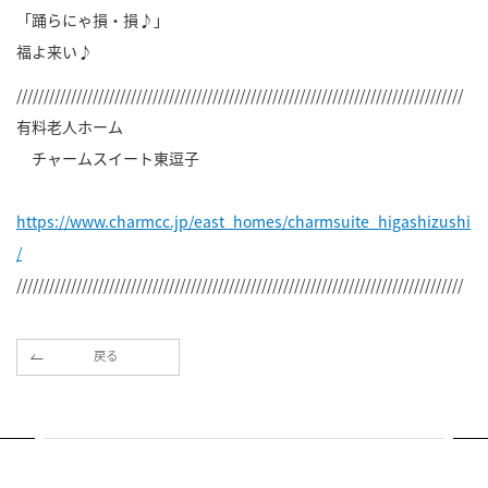
「踊らにゃ損・損♪」
福よ来い♪
//////////////////////////////////////////////////////////////////////////////////
有料老人ホーム
チャームスイート東逗子
https://www.charmcc.jp/east_homes/charmsuite_higashizushi
/
//////////////////////////////////////////////////////////////////////////////////
戻る