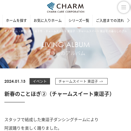
ホームを探す
お気に入りホーム
シリーズ一覧
ご入居までの流れ
老人ホーム
神奈川県
逗子市
チャームスイート 東逗子
チャームスイート 東逗子 の暮らしのアルバ
LIVING ALBUM
暮らしのアルバム
2024.01.13
イベント
チャームスイート 東逗子
新春のことほぎ②（チャームスイート東逗子）
スタッフで結成した東逗子ダンシングチームにより
阿波踊りを楽しく踊りました。