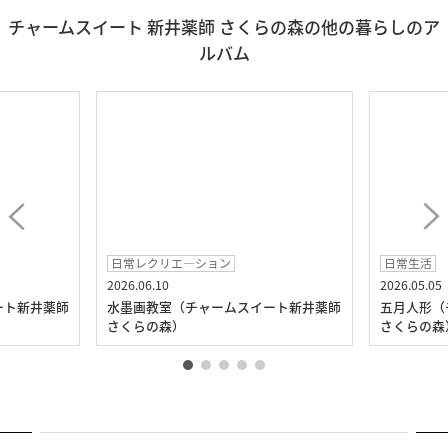
チャームスイート 新井薬師 さくらの森の他の暮らしのア
ルバム
日常レクリエ―ション
日常生活
2026.06.10
2026.05.05
ート新井薬師
水墨画教室（チャームスイート新井薬師
五月人形（
さくらの森）
さくらの森