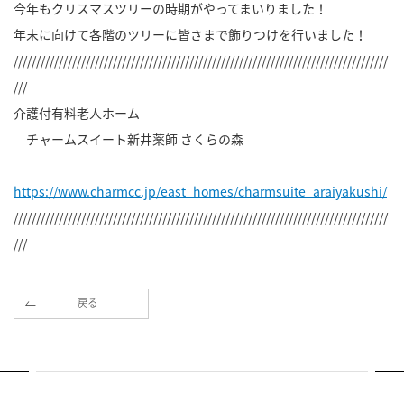
今年もクリスマスツリーの時期がやってまいりました！
年末に向けて各階のツリーに皆さまで飾りつけを行いました！
///////////////////////////////////////////////////////////////////////////////////
///
介護付有料老人ホーム
チャームスイート新井薬師 さくらの森
https://www.charmcc.jp/east_homes/charmsuite_araiyakushi/
///////////////////////////////////////////////////////////////////////////////////
///
戻る