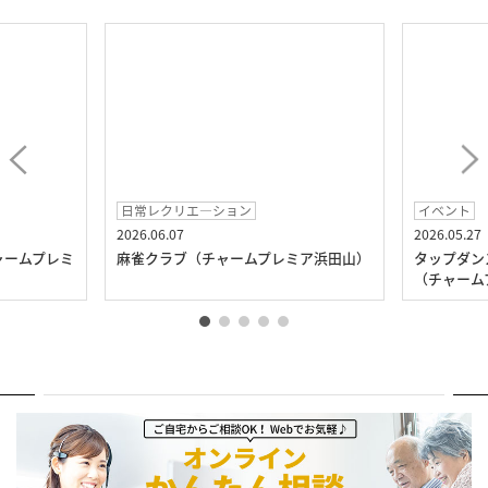
日常レクリエ―ション
イベント
2026.06.07
2026.05.27
ャームプレミ
麻雀クラブ（チャームプレミア浜田山）
タップダン
（チャーム