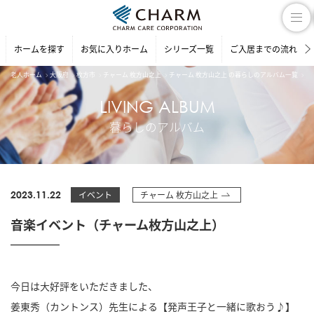
ホームを探す
お気に入りホーム
シリーズ一覧
ご入居までの流れ
老人ホーム
大阪府
枚方市
チャーム 枚方山之上
チャーム 枚方山之上 の暮らしのアルバム一覧
音
LIVING ALBUM
暮らしのアルバム
2023.11.22
イベント
チャーム 枚方山之上
音楽イベント（チャーム枚方山之上）
今日は大好評をいただきました、
姜東秀（カントンス）先生による【発声王子と一緒に歌おう♪】