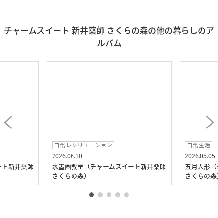
チャームスイート 新井薬師 さくらの森の他の暮らしのア
ルバム
日常レクリエ―ション
日常生活
2026.06.10
2026.05.05
ート新井薬師
水墨画教室（チャームスイート新井薬師
五月人形（
さくらの森）
さくらの森