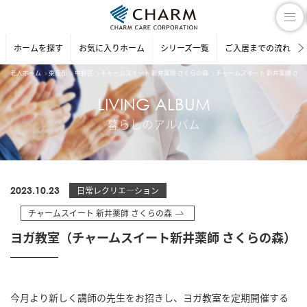
ホームを探す
お気に入りホーム
シリーズ一覧
ご入居までの流れ
老人ホーム
東京都
中野区
チャームスイート 新井薬師 さくらの森
チャームスイート 新井薬師 さ
LIVING ALBUM
暮らしのアルバム
2023.10.23
日常レクリエ―ション
チャームスイート 新井薬師 さくらの森
ヨガ教室（チャームスイート新井薬師 さくらの森）
今月より新しく講師の先生をお招きし、ヨガ教室を定期開催する