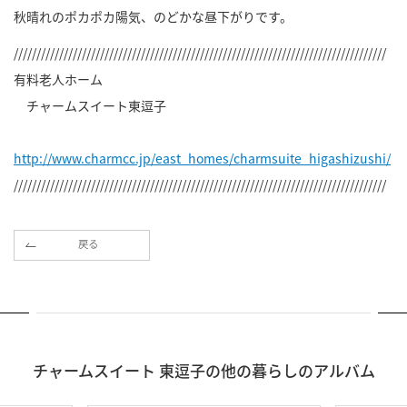
秋晴れのポカポカ陽気、のどかな昼下がりです。
//////////////////////////////////////////////////////////////////////////////////
有料老人ホーム
チャームスイート東逗子
http://www.charmcc.jp/east_homes/charmsuite_higashizushi/
//////////////////////////////////////////////////////////////////////////////////
戻る
チャームスイート 東逗子の他の暮らしのアルバム