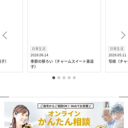
日常生活
日常生活
2026.06.14
2026.05.11
逗子）
季節の移ろい（チャームスイート東逗
写経（チャ
子）