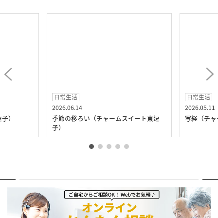
日常生活
日常生活
26.06.14
2026.05.11
節の移ろい（チャームスイート東逗
写経（チャームスイート東逗子
）