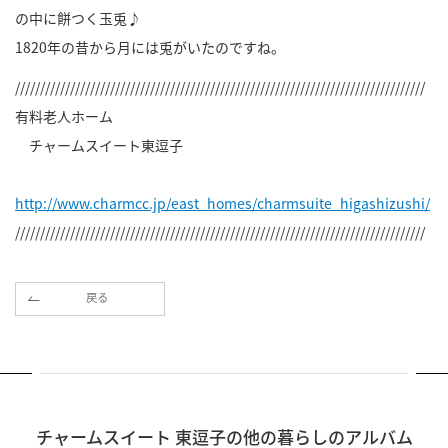
の中に餅つく玉兎♪
1820年の昔から月には兎がいたのですね。
//////////////////////////////////////////////////////////////////////////////////
有料老人ホーム
チャームスイート東逗子
http://www.charmcc.jp/east_homes/charmsuite_higashizushi/
//////////////////////////////////////////////////////////////////////////////////
戻る
チャームスイート 東逗子の他の暮らしのアルバム