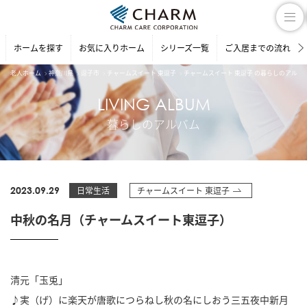
ホームを探す
お気に入りホーム
シリーズ一覧
ご入居までの流れ
老人ホーム
神奈川県
逗子市
チャームスイート 東逗子
チャームスイート 東逗子 の暮らしのアルバ
LIVING ALBUM
暮らしのアルバム
2023.09.29
日常生活
チャームスイート 東逗子
中秋の名月（チャームスイート東逗子）
清元「玉兎」
♪実（げ）に楽天が唐歌につらねし秋の名にしおう三五夜中新月