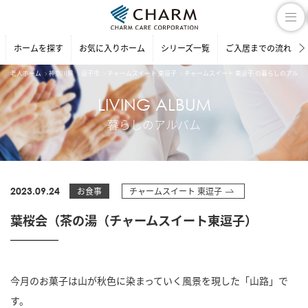
ホームを探す
お気に入りホーム
シリーズ一覧
ご入居までの流れ
老人ホーム
神奈川県
逗子市
チャームスイート 東逗子
チャームスイート 東逗子 の暮らしのアルバ
LIVING ALBUM
暮らしのアルバム
2023.09.24
お食事
チャームスイート 東逗子
葉桜会（茶の湯（チャームスイート東逗子）
今月のお菓子は山が秋色に染まっていく風景を現した「山路」で
す。