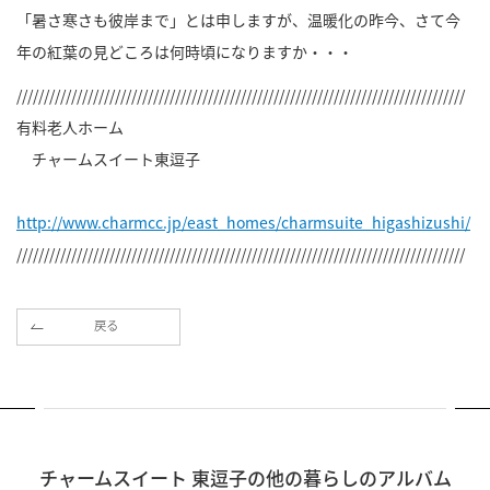
「暑さ寒さも彼岸まで」とは申しますが、温暖化の昨今、さて今
年の紅葉の見どころは何時頃になりますか・・・
//////////////////////////////////////////////////////////////////////////////////
有料老人ホーム
チャームスイート東逗子
http://www.charmcc.jp/east_homes/charmsuite_higashizushi/
//////////////////////////////////////////////////////////////////////////////////
戻る
チャームスイート 東逗子の他の暮らしのアルバム