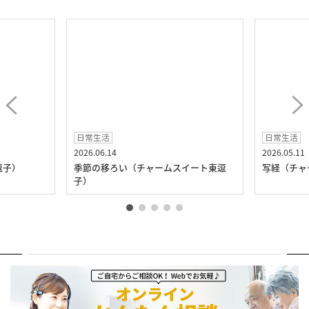
日常生活
日常生活
2026.06.14
2026.05.11
逗子）
季節の移ろい（チャームスイート東逗
写経（チャ
子）