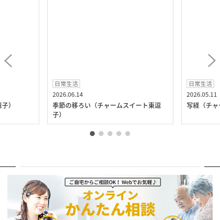
日常生活
日常生活
2026.06.14
2026.05.11
逗子）
季節の移ろい（チャームスイート東逗
写経（チャ
子）