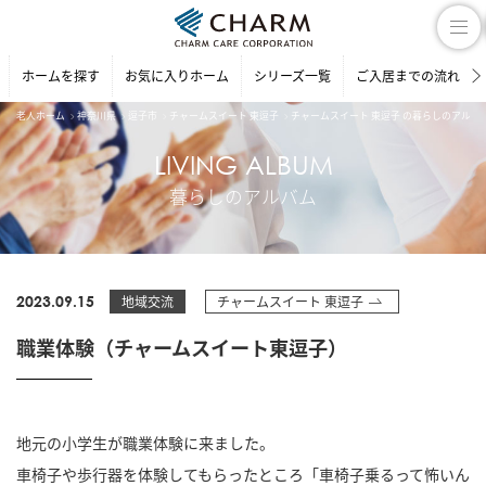
ホームを探す
お気に入りホーム
シリーズ一覧
ご入居までの流れ
老人ホーム
神奈川県
逗子市
チャームスイート 東逗子
チャームスイート 東逗子 の暮らしのアルバ
LIVING ALBUM
暮らしのアルバム
2023.09.15
地域交流
チャームスイート 東逗子
職業体験（チャームスイート東逗子）
地元の小学生が職業体験に来ました。
車椅子や歩行器を体験してもらったところ「車椅子乗るって怖いん