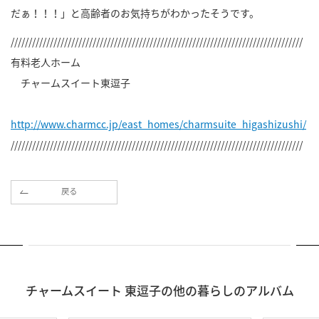
だぁ！！！」と高齢者のお気持ちがわかったそうです。
//////////////////////////////////////////////////////////////////////////////////
有料老人ホーム
チャームスイート東逗子
http://www.charmcc.jp/east_homes/charmsuite_higashizushi/
//////////////////////////////////////////////////////////////////////////////////
戻る
チャームスイート 東逗子の他の暮らしのアルバム