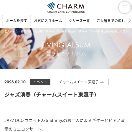
ホームを探す
お気に入りホーム
シリーズ一覧
ご入居までの流れ
老人ホーム
神奈川県
逗子市
チャームスイート 東逗子
チャームスイート 東逗子 の暮らしのアルバ
LIVING ALBUM
暮らしのアルバム
2023.09.10
イベント
チャームスイート 東逗子
ジャズ演奏（チャームスイート東逗子）
JAZZ DCO ユニット236-Stringsのお二人によるギターとピアノ演
奏のミニコンサート。