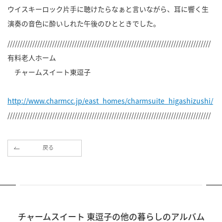
ウイスキーロック片手に聴けたらなぁと言いながら、耳に響く生
演奏の音色に酔いしれた午後のひとときでした。
//////////////////////////////////////////////////////////////////////////////////
有料老人ホーム
チャームスイート東逗子
http://www.charmcc.jp/east_homes/charmsuite_higashizushi/
//////////////////////////////////////////////////////////////////////////////////
戻る
チャームスイート 東逗子の他の暮らしのアルバム