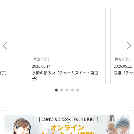
日常生活
日常生活
2026.06.14
2026.05.11
逗子）
季節の移ろい（チャームスイート東逗
写経（チャ
子）