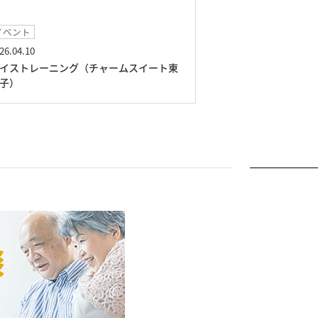
ベント
イベント
6.04.10
2026.03.01
イストレーニング（チャームスイート東
絵画展（チャーム
子）