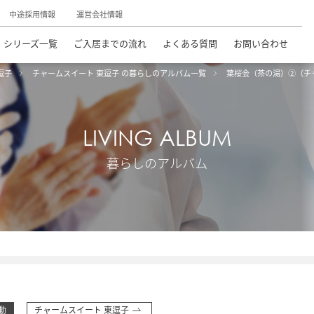
中途採用情報
運営会社情報
シリーズ一覧
ご入居までの流れ
よくある質問
お問い合わせ
逗子
チャームスイート 東逗子 の暮らしのアルバム一覧
葉桜会（茶の湯）②（チ
LIVING ALBUM
暮らしのアルバム
動
チャームスイート 東逗子