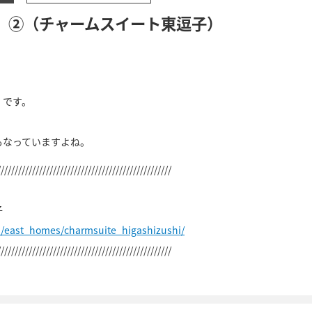
）②（チャームスイート東逗子）
」です。
もなっていますよね。
//////////////////////////////////////////////////
子
p/east_homes/charmsuite_higashizushi/
//////////////////////////////////////////////////