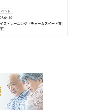
ベント
イベント
6.04.10
2026.03.01
イストレーニング（チャームスイート東
絵画展（チャーム
子）