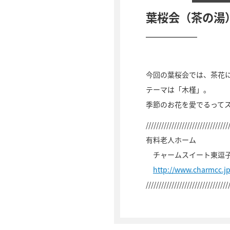
葉桜会（茶の湯
今回の葉桜会では、茶花
テーマは「木槿」。
季節のお花を愛でるって
////////////////////////////////
有料老人ホーム
チャームスイート東逗
http://www.charmcc.j
////////////////////////////////