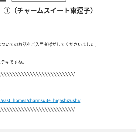
）①（チャームスイート東逗子）
についてのお話をご入居者様がしてくださいました。
ステキですね。
//////////////////////////////////////////////////
子
p/east_homes/charmsuite_higashizushi/
//////////////////////////////////////////////////