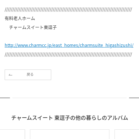
//////////////////////////////////////////////////////////////////////////////////
有料老人ホーム
チャームスイート東逗子
http://www.charmcc.jp/east_homes/charmsuite_higashizushi/
//////////////////////////////////////////////////////////////////////////////////
戻る
チャームスイート 東逗子の他の暮らしのアルバム