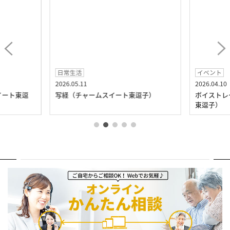
日常生活
イベント
2026.05.11
2026.04.10
イート東逗
写経（チャームスイート東逗子）
ボイストレ
東逗子）