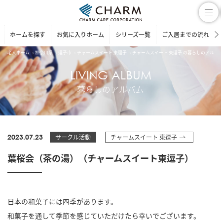
ホームを探す
お気に入りホーム
シリーズ一覧
ご入居までの流れ
老人ホーム
神奈川県
逗子市
チャームスイート 東逗子
チャームスイート 東逗子 の暮らしのアルバ
LIVING ALBUM
暮らしのアルバム
2023.07.23
サークル活動
チャームスイート 東逗子
葉桜会（茶の湯）（チャームスイート東逗子）
日本の和菓子には四季があります。
和菓子を通して季節を感じていただけたら幸いでございます。