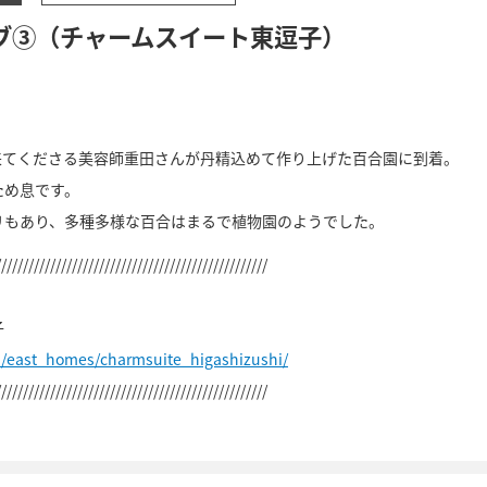
ブ③（チャームスイート東逗子）
来てくださる美容師重田さんが丹精込めて作り上げた百合園に到着。
ため息です。
リもあり、多種多様な百合はまるで植物園のようでした。
//////////////////////////////////////////////////
子
p/east_homes/charmsuite_higashizushi/
//////////////////////////////////////////////////