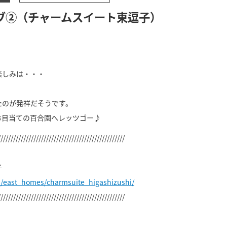
ブ②（チャームスイート東逗子）
楽しみは・・・
。
たのが発祥だそうです。
お目当ての百合園へレッツゴー♪
//////////////////////////////////////////////////
子
p/east_homes/charmsuite_higashizushi/
//////////////////////////////////////////////////