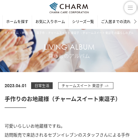
ホームを探す
お気に入りホーム
シリーズ一覧
ご入居までの流れ
老人ホーム
神奈川県
逗子市
チャームスイート 東逗子
チャームスイート 東逗子 の暮らしのアルバ
LIVING ALBUM
暮らしのアルバム
2023.06.01
日常生活
チャームスイート 東逗子
手作りのお地蔵様（チャームスイート東逗子）
可愛いらしいお地蔵様ですね。
訪問販売で来訪されるセブンイレブンのスタッフさんによる手作