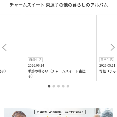
チャームスイート 東逗子の他の暮らしのアルバム
日常生活
日常生活
2026.06.14
2026.05.11
逗子）
季節の移ろい（チャームスイート東逗
写経（チャ
子）