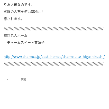
りお人形なのです。
呉服の古布を使いSDGｓ！
癒されます。
//////////////////////////////////////////////////////////////////////////////////
有料老人ホーム
チャームスイート東逗子
http://www.charmcc.jp/east_homes/charmsuite_higashizushi/
//////////////////////////////////////////////////////////////////////////////////
戻る