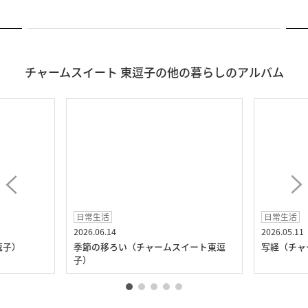
チャームスイート 東逗子の他の暮らしのアルバム
日常生活
日常生活
2026.06.14
2026.05.11
逗子）
季節の移ろい（チャームスイート東逗
写経（チャ
子）