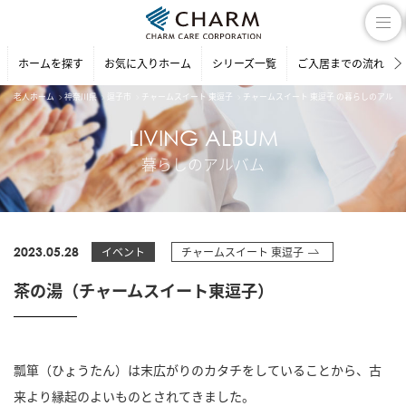
ホームを探す
お気に入りホーム
シリーズ一覧
ご入居までの流れ
老人ホーム
神奈川県
逗子市
チャームスイート 東逗子
チャームスイート 東逗子 の暮らしのアルバ
LIVING ALBUM
暮らしのアルバム
2023.05.28
イベント
チャームスイート 東逗子
茶の湯（チャームスイート東逗子）
瓢箪（ひょうたん）は末広がりのカタチをしていることから、古
来より縁起のよいものとされてきました。