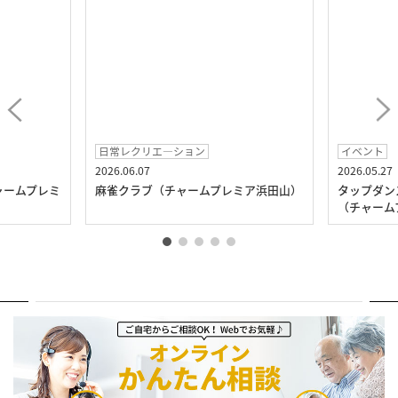
日常レクリエ―ション
イベント
2026.06.07
2026.05.27
ャームプレミ
麻雀クラブ（チャームプレミア浜田山）
タップダン
（チャーム