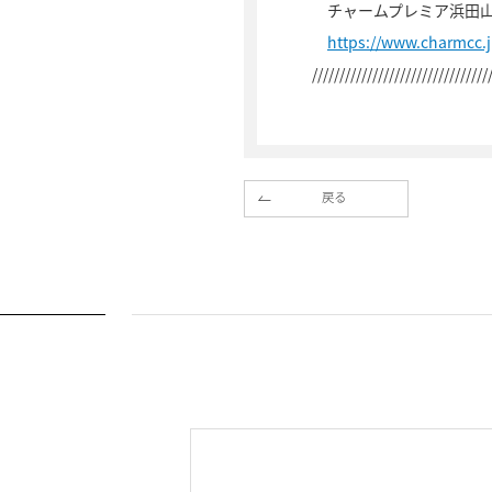
チャームプレミア浜田
https://www.charmcc
////////////////////////////////
戻る