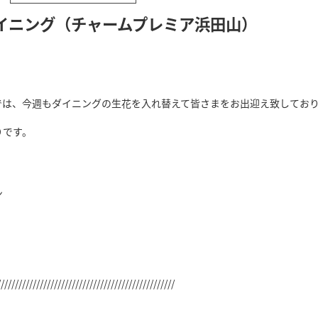
イニング（チャームプレミア浜田山）
では、今週もダイニングの生花を入れ替えて皆さまをお出迎え致してお
りです。
ン
//////////////////////////////////////////////////