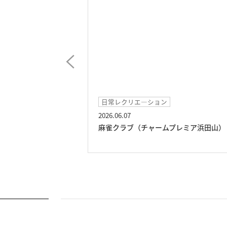
エ―ション
イベント
2026.05.27
（チャームプレミア浜田山）
タップダンスのパフォーマン
ャームプレミア浜田山）