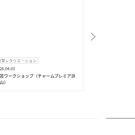
イベント
イベン
2026.03.25
2026.02
フラメンコLIVE（チャームプレミア浜田
バレン
山）
浜田山