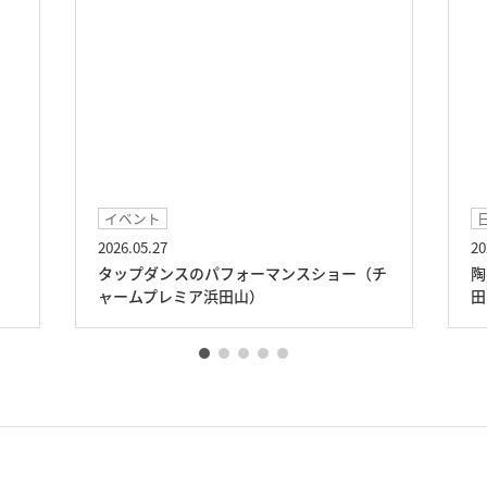
日常レクリエ―ション
2026.04.03
スショー（チ
陶芸ワークショップ（チャームプレミア浜
田山）