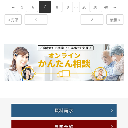
...
...
...
7
5
6
8
9
20
30
40
« 先頭
最後 »
資料請求
見学予約