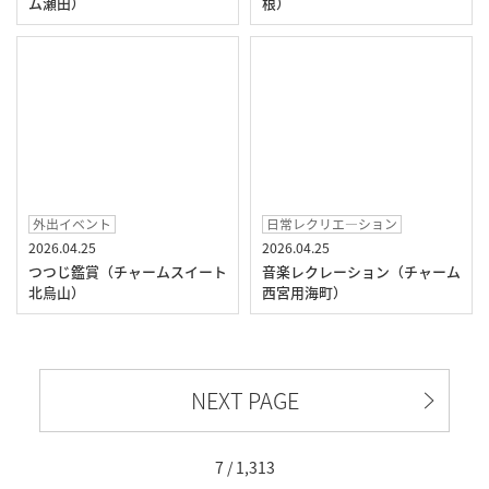
ム瀬田）
根）
外出イベント
日常レクリエ―ション
2026.04.25
2026.04.25
つつじ鑑賞（チャームスイート
音楽レクレーション（チャーム
北烏山）
西宮用海町）
NEXT PAGE
7 / 1,313