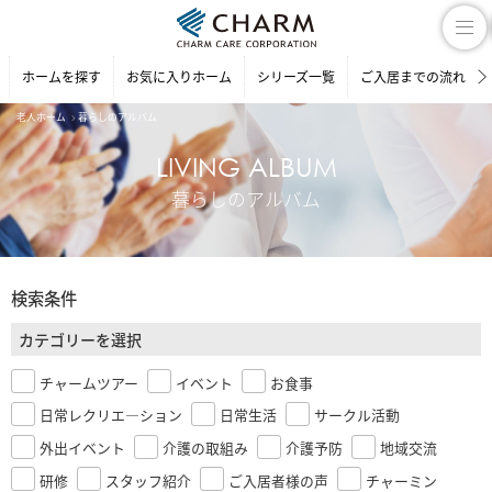
ホームを探す
お気に入りホーム
シリーズ一覧
ご入居までの流れ
老人ホーム
暮らしのアルバム
LIVING ALBUM
暮らしのアルバム
検索条件
カテゴリーを選択
チャームツアー
イベント
お食事
日常レクリエ―ション
日常生活
サークル活動
外出イベント
介護の取組み
介護予防
地域交流
研修
スタッフ紹介
ご入居者様の声
チャーミン