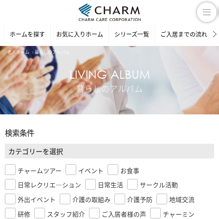
ホームを探す
お気に入りホーム
シリーズ一覧
ご入居までの流れ
老人ホーム
暮らしのアルバム
LIVING ALBUM
暮らしのアルバム
検索条件
カテゴリーを選択
チャームツアー
イベント
お食事
日常レクリエ―ション
日常生活
サークル活動
外出イベント
介護の取組み
介護予防
地域交流
研修
スタッフ紹介
ご入居者様の声
チャーミン