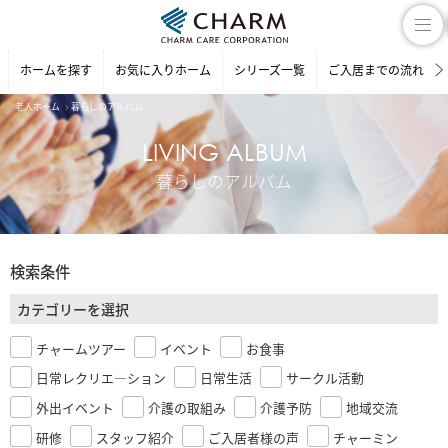
ホームを探す
お気に入りホーム
シリーズ一覧
ご入居までの流れ
老人ホーム
暮らしのアルバム
LIVING ALBUM
暮らしのアルバム
検索条件
カテゴリーを選択
チャームツアー
イベント
お食事
日常レクリエ―ション
日常生活
サークル活動
外出イベント
介護の取組み
介護予防
地域交流
研修
スタッフ紹介
ご入居者様の声
チャーミン