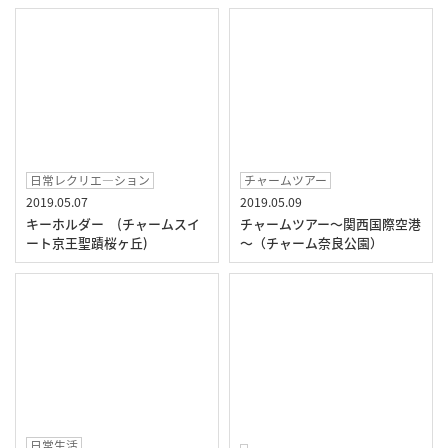
日常レクリエ―ション
チャームツアー
2019.05.07
2019.05.09
キーホルダー (チャームスイ
チャームツアー～関西国際空港
ート京王聖蹟桜ヶ丘)
～（チャーム奈良公園）
日常生活