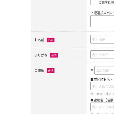
ご住所近隣
上記選択以外に
お名前
必須
ふりがな
必須
ご住所
〒
必須
■市区町村名・
例）大阪市北区中之
■建物名（階数