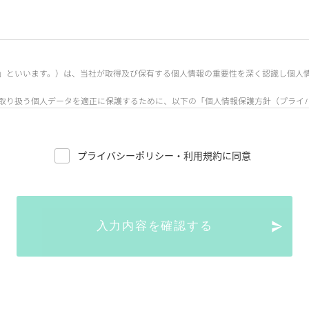
」といいます。）は、当社が取得及び保有する個人情報の重要性を深く認識し個人
取り扱う個人データを適正に保護するために、以下の「個人情報保護方針（プライ
プライバシーポリシー・利用規約に同意
21階
入力内容を確認する
報」とは、生存する個人に関する情報であって、次の各号のいずれかに該当するも
（文書、図画若しくは電磁的記録（電磁的方式（電子的方式、磁気的方式その他人の
れ、又は音声、動作その他の方法を用いて表された一切の事項（個人識別符号を除く
き、それにより特定の個人を識別することができることとなるものを含む。）