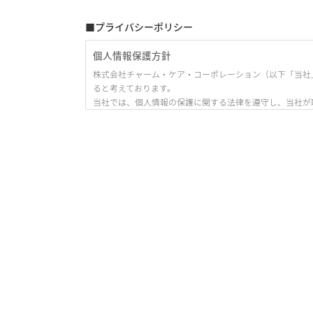
■プライバシーポリシー
個人情報保護方針
株式会社チャーム・ケア・コーポレーション（以下「当社
ると考えております。
当社では、個人情報の保護に関する法律を遵守し、当社が
ます。）」として、ここに公開いたします。
1. 当社の名称・住所・代表者の氏名
株式会社チャーム・ケア・コーポレーション
〒530-0005 大阪市北区中之島3丁目6番32号 ダイビル本館
代表取締役 下村 隆彦
2. 個人情報の定義
本プライバシーポリシーにおいて述べられている「個人情
「当該情報に含まれる氏名、生年月日その他の記述等
作られる記録をいう。）に記載され、若しくは記録さ
とができるもの（他の情報と容易に照合することがで