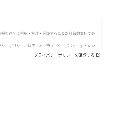
情報を適切に利用・管理・保護することが社会的責任であ
バシーポリシー、以下「本プライバシーポリシー」といい
プライバシーポリシーを確認する
のをいう。
知覚によっては認識することができない方式をいう。）で
。）をいう。以下同じ。）により特定の個人を識別するこ