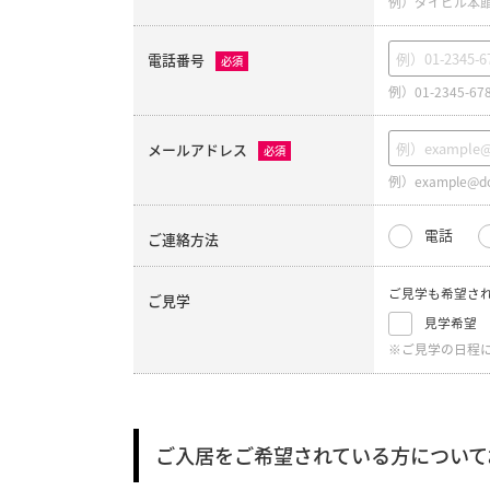
例）ダイビル本館
電話番号
必須
例）01-2345-67
メールアドレス
必須
例）example@do
電話
ご連絡方法
ご見学も希望さ
ご見学
見学希望
※ご見学の日程
ご入居をご希望されている方について