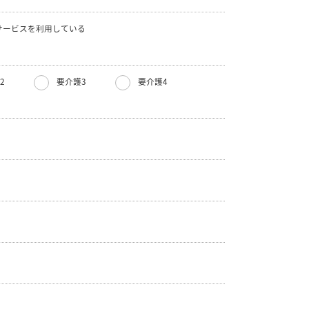
サービスを利用している
2
要介護3
要介護4