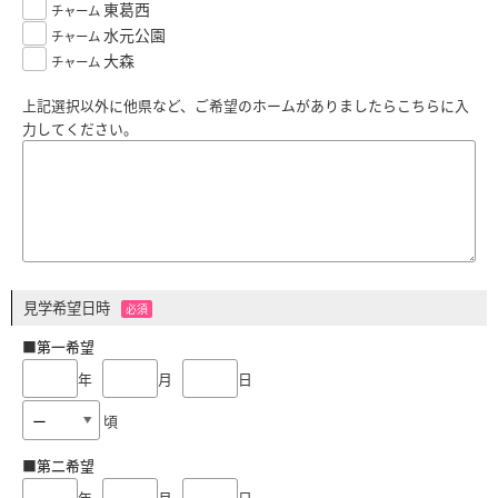
東葛西
チャーム
水元公園
チャーム
大森
チャーム
上記選択以外に他県など、ご希望のホームがありましたらこちらに入
力してください。
見学希望日時
必須
■第一希望
年
月
日
頃
■第二希望
年
月
日