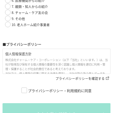
6. 医療機関からの紹介
7. 親類・知人からの紹介
8. チャーム・ケア友の会
9. その他
10. 老人ホーム紹介事業者
■プライバシーポリシー
個人情報保護方針
株式会社チャーム・ケア・コーポレーション（以下「当社」といいます。）は、当
社が取得及び保有する個人情報の重要性を深く認識し個人情報を適切に利用・管
理・保護することが社会的責任であると考えております。
当社では、個人情報の保護に関する法律を遵守し、当社が取り扱う個人データを
適正に保護するために、以下の「個人情報保護方針（プライバシーポリシー、以
プライバシーポリシーを確認する
下「本プライバシーポリシー」といいます。）」として、ここに公開いたします。
プライバシーポリシー・利用規約に同意
1. 当社の名称・住所・代表者の氏名
株式会社チャーム・ケア・コーポレーション
〒530-0005 大阪市北区中之島3丁目6番32号 ダイビル本館21階
代表取締役 下村 隆彦