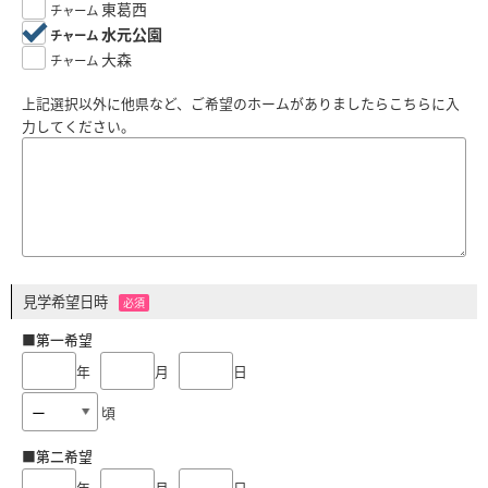
東葛西
チャーム
水元公園
チャーム
大森
チャーム
上記選択以外に他県など、ご希望のホームがありましたらこちらに入
力してください。
見学希望日時
必須
■第一希望
年
月
日
頃
■第二希望
年
月
日