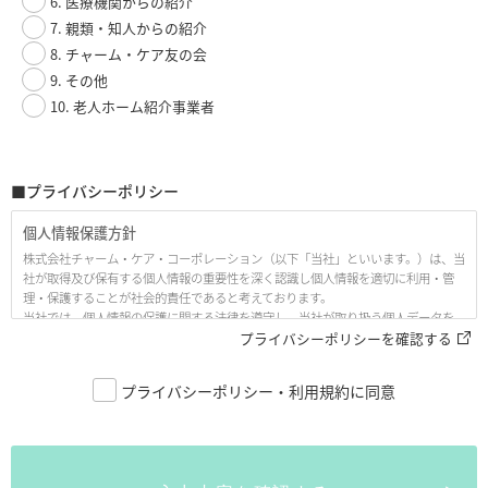
6. 医療機関からの紹介
7. 親類・知人からの紹介
8. チャーム・ケア友の会
9. その他
10. 老人ホーム紹介事業者
■プライバシーポリシー
個人情報保護方針
株式会社チャーム・ケア・コーポレーション（以下「当社」といいます。）は、当
社が取得及び保有する個人情報の重要性を深く認識し個人情報を適切に利用・管
理・保護することが社会的責任であると考えております。
当社では、個人情報の保護に関する法律を遵守し、当社が取り扱う個人データを
適正に保護するために、以下の「個人情報保護方針（プライバシーポリシー、以
プライバシーポリシーを確認する
下「本プライバシーポリシー」といいます。）」として、ここに公開いたします。
プライバシーポリシー・利用規約に同意
1. 当社の名称・住所・代表者の氏名
株式会社チャーム・ケア・コーポレーション
〒530-0005 大阪市北区中之島3丁目6番32号 ダイビル本館21階
代表取締役 下村 隆彦