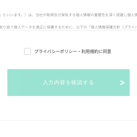
」といいます。）は、当社が取得及び保有する個人情報の重要性を深く認識し個人
取り扱う個人データを適正に保護するために、以下の「個人情報保護方針（プライ
プライバシーポリシー・利用規約に同意
21階
入力内容を確認する
報」とは、生存する個人に関する情報であって、次の各号のいずれかに該当するも
（文書、図画若しくは電磁的記録（電磁的方式（電子的方式、磁気的方式その他人の
れ、又は音声、動作その他の方法を用いて表された一切の事項（個人識別符号を除く
き、それにより特定の個人を識別することができることとなるものを含む。）