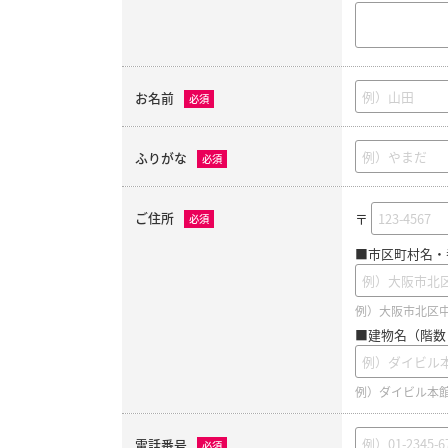
お名前
必須
ふりがな
必須
ご住所
〒
必須
■市区町村名・
例）大阪市北区中之
■建物名（階数
例）ダイビル本館
電話番号
必須