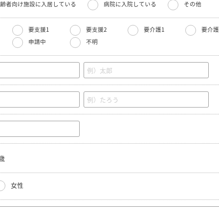
齢者向け施設に入居している
病院に入院している
その他
要支援1
要支援2
要介護1
要介護
申請中
不明
歳
女性