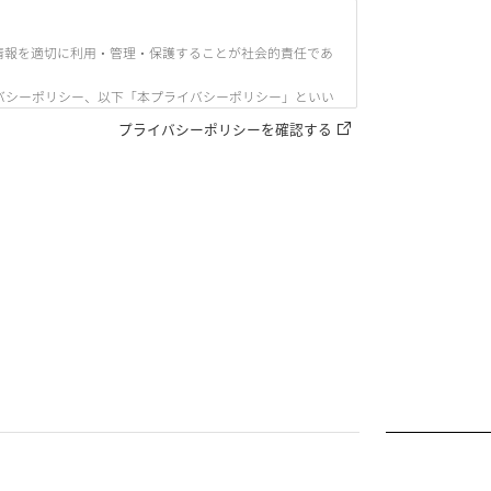
情報を適切に利用・管理・保護することが社会的責任であ
バシーポリシー、以下「本プライバシーポリシー」といい
プライバシーポリシーを確認する
のをいう。
知覚によっては認識することができない方式をいう。）で
。）をいう。以下同じ。）により特定の個人を識別するこ