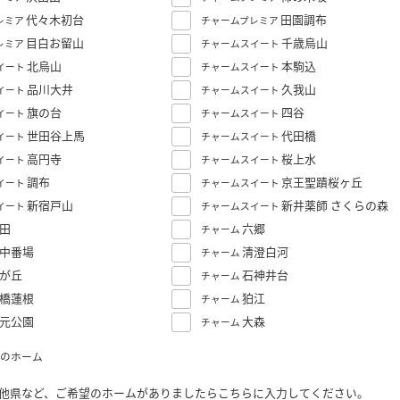
代々木初台
田園調布
レミア
チャームプレミア
目白お留山
千歳烏山
レミア
チャームスイート
北烏山
本駒込
イート
チャームスイート
品川大井
久我山
イート
チャームスイート
旗の台
四谷
イート
チャームスイート
世田谷上馬
代田橋
イート
チャームスイート
高円寺
桜上水
イート
チャームスイート
調布
京王聖蹟桜ヶ丘
イート
チャームスイート
新宿戸山
新井薬師 さくらの森
イート
チャームスイート
田
六郷
チャーム
中番場
清澄白河
チャーム
が丘
石神井台
チャーム
橋蓮根
狛江
チャーム
元公園
大森
チャーム
のホーム
他県など、ご希望のホームがありましたらこちらに入力してください。