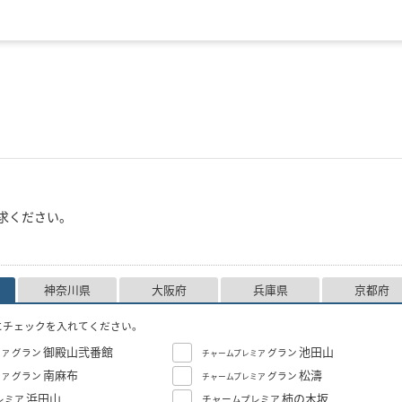
求ください。
神奈川県
大阪府
兵庫県
京都府
にチェックを入れてください。
御殿山弐番館
池田山
グラン
グラン
ミア
チャームプレミア
南麻布
松濤
グラン
グラン
ミア
チャームプレミア
浜田山
柿の木坂
レミア
チャームプレミア