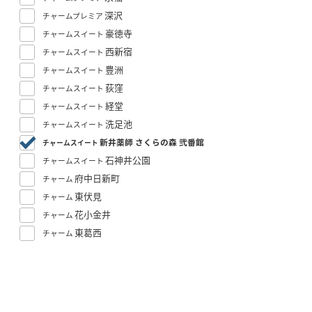
深沢
チャームプレミア
豪徳寺
チャームスイート
西新宿
チャームスイート
豊洲
チャームスイート
荻窪
チャームスイート
経堂
チャームスイート
洗足池
チャームスイート
新井薬師 さくらの森 弐番館
チャームスイート
石神井公園
チャームスイート
府中日新町
チャーム
東伏見
チャーム
花小金井
チャーム
東葛西
チャーム