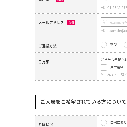
例）01-2345-67
メールアドレス
必須
例）example@do
電話
ご連絡方法
ご見学も希望さ
ご見学
見学希望
※ご見学の日程
ご入居をご希望されている方について
自宅におり
介護状況