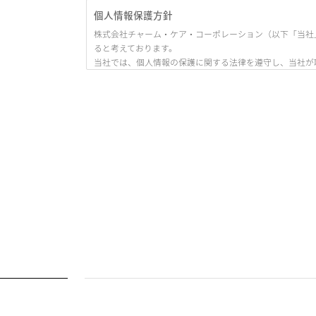
個人情報保護方針
株式会社チャーム・ケア・コーポレーション（以下「当社
ると考えております。
当社では、個人情報の保護に関する法律を遵守し、当社が
ます。）」として、ここに公開いたします。
1. 当社の名称・住所・代表者の氏名
株式会社チャーム・ケア・コーポレーション
〒530-0005 大阪市北区中之島3丁目6番32号 ダイビル本館
代表取締役 下村 隆彦
2. 個人情報の定義
本プライバシーポリシーにおいて述べられている「個人情
「当該情報に含まれる氏名、生年月日その他の記述等
作られる記録をいう。）に記載され、若しくは記録さ
とができるもの（他の情報と容易に照合することがで
個人識別符号が含まれるもの
3. 法令・指針及びその他規範の遵守について