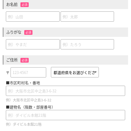
お名前
必須
ふりがな
必須
ご住所
必須
〒
■市区町村名・番地
例）大阪市北区中之島3-6-32
■建物名（階数・部屋番号）
例）ダイビル本館21階