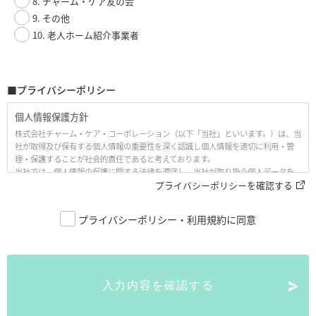
8. チャーム・ケア友の会
9. その他
10. 老人ホーム紹介事業者
■プライバシーポリシー
個人情報保護方針
株式会社チャーム・ケア・コーポレーション（以下「当社」といいます。）は、当
社が取得及び保有する個人情報の重要性を深く認識し個人情報を適切に利用・管
理・保護することが社会的責任であると考えております。
当社では、個人情報の保護に関する法律を遵守し、当社が取り扱う個人データを
適正に保護するために、以下の「個人情報保護方針（プライバシーポリシー、以
プライバシーポリシーを確認する
下「本プライバシーポリシー」といいます。）」として、ここに公開いたします。
プライバシーポリシー・利用規約に同意
1. 当社の名称・住所・代表者の氏名
株式会社チャーム・ケア・コーポレーション
〒530-0005 大阪市北区中之島3丁目6番32号 ダイビル本館21階
代表取締役 下村 隆彦
入力内容を確認する
2. 個人情報の定義
本プライバシーポリシーにおいて述べられている「個人情報」とは、生存する個