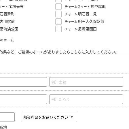
宝塚売布
神戸摩耶
イート
チャームスイート
石西新町
明石西二見
チャーム
古川駅前
明石大久保駅前
チャーム
磨海浜公園
尼崎東園田
チャーム
のホーム
他県など、ご希望のホームがありましたらこちらに入力してください。
番地