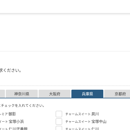
求ください。
神奈川県
大阪府
兵庫県
京都府
にチェックを入れてください。
御影
夙川
レミア
チャームスイート
宝塚小浜
宝塚中山
イート
チャームスイート
仁川弐番館
仁川
イート
チャームスイート