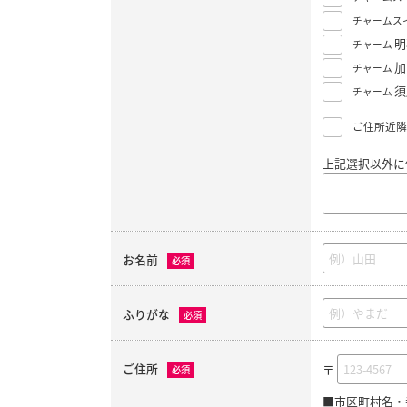
チャームス
明
チャーム
加
チャーム
須
チャーム
ご住所近隣
上記選択以外に
お名前
必須
ふりがな
必須
ご住所
〒
必須
■市区町村名・