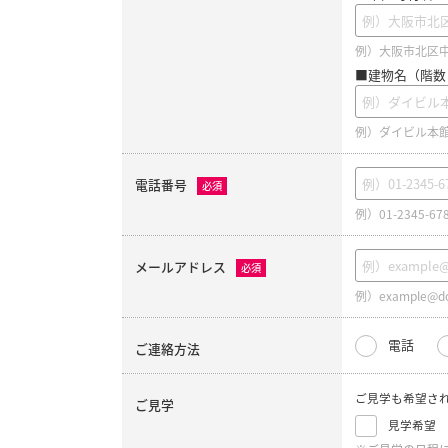
例）大阪市北区中之
■建物名（階数
例）ダイビル本館
電話番号
必須
例）01-2345-67
メールアドレス
必須
例）example@do
電話
ご連絡方法
ご見学も希望さ
ご見学
見学希望