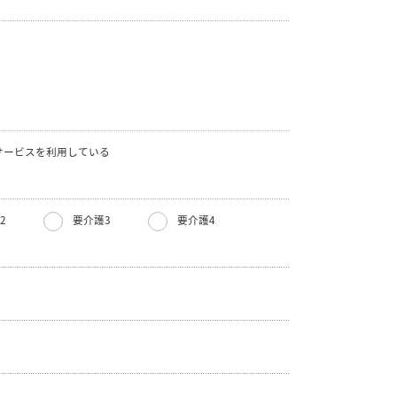
サービスを利用している
2
要介護3
要介護4