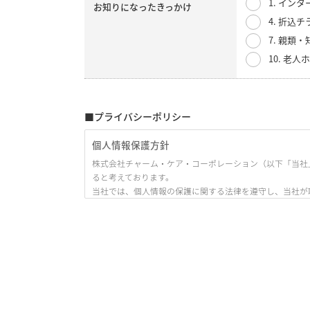
1. イン
お知りになったきっかけ
4. 折込チ
7. 親類
10. 老
■プライバシーポリシー
個人情報保護方針
株式会社チャーム・ケア・コーポレーション（以下「当社
ると考えております。
当社では、個人情報の保護に関する法律を遵守し、当社が
ます。）」として、ここに公開いたします。
1. 当社の名称・住所・代表者の氏名
株式会社チャーム・ケア・コーポレーション
〒530-0005 大阪市北区中之島3丁目6番32号 ダイビル本館
代表取締役 下村 隆彦