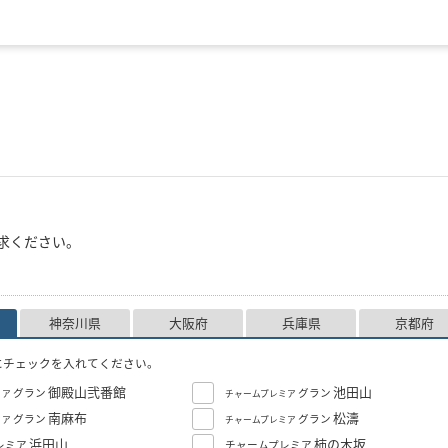
求ください。
神奈川県
大阪府
兵庫県
京都府
にチェックを入れてください。
御殿山弐番館
池田山
グラン
グラン
ミア
チャームプレミア
南麻布
松濤
グラン
グラン
ミア
チャームプレミア
浜田山
柿の木坂
レミア
チャームプレミア