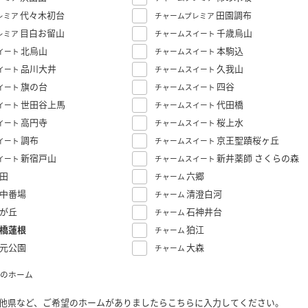
代々木初台
田園調布
レミア
チャームプレミア
目白お留山
千歳烏山
レミア
チャームスイート
北烏山
本駒込
イート
チャームスイート
品川大井
久我山
イート
チャームスイート
旗の台
四谷
イート
チャームスイート
世田谷上馬
代田橋
イート
チャームスイート
高円寺
桜上水
イート
チャームスイート
調布
京王聖蹟桜ヶ丘
イート
チャームスイート
新宿戸山
新井薬師 さくらの森
イート
チャームスイート
田
六郷
チャーム
中番場
清澄白河
チャーム
が丘
石神井台
チャーム
橋蓮根
狛江
チャーム
元公園
大森
チャーム
のホーム
他県など、ご希望のホームがありましたらこちらに入力してください。