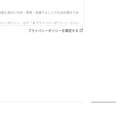
情報を適切に利用・管理・保護することが社会的責任であ
バシーポリシー、以下「本プライバシーポリシー」といい
プライバシーポリシーを確認する
のをいう。
知覚によっては認識することができない方式をいう。）で
。）をいう。以下同じ。）により特定の個人を識別するこ