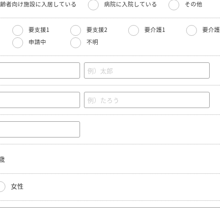
齢者向け施設に入居している
病院に入院している
その他
要支援1
要支援2
要介護1
要介護
申請中
不明
歳
女性