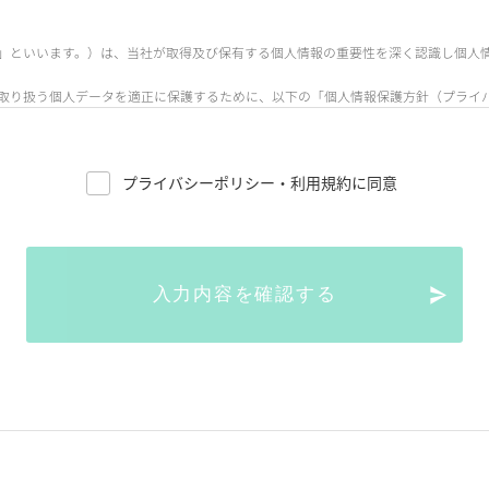
」といいます。）は、当社が取得及び保有する個人情報の重要性を深く認識し個人
取り扱う個人データを適正に保護するために、以下の「個人情報保護方針（プライ
プライバシーポリシー・利用規約に同意
21階
入力内容を確認する
報」とは、生存する個人に関する情報であって、次の各号のいずれかに該当するも
（文書、図画若しくは電磁的記録（電磁的方式（電子的方式、磁気的方式その他人の
れ、又は音声、動作その他の方法を用いて表された一切の事項（個人識別符号を除く
き、それにより特定の個人を識別することができることとなるものを含む。）