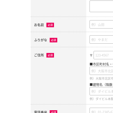
お名前
必須
ふりがな
必須
ご住所
〒
必須
■市区町村名・
例）大阪市北区中之
■建物名（階数
例）ダイビル本館
電話番号
必須