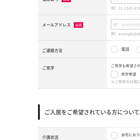
例）01-2345-67
メールアドレス
必須
例）example@do
電話
ご連絡方法
ご見学も希望さ
ご見学
見学希望
※ご見学の日程
ご入居をご希望されている方について
自宅におり
介護状況