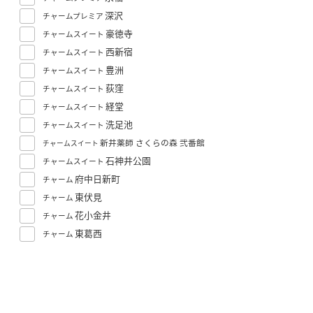
深沢
チャームプレミア
豪徳寺
チャームスイート
西新宿
チャームスイート
豊洲
チャームスイート
荻窪
チャームスイート
経堂
チャームスイート
洗足池
チャームスイート
新井薬師 さくらの森 弐番館
チャームスイート
石神井公園
チャームスイート
府中日新町
チャーム
東伏見
チャーム
花小金井
チャーム
東葛西
チャーム