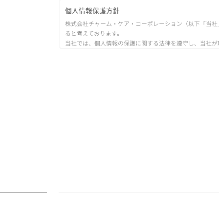
個人情報保護方針
株式会社チャーム・ケア・コーポレーション（以下「当社
ると考えております。
当社では、個人情報の保護に関する法律を遵守し、当社が
ます。）」として、ここに公開いたします。
1. 当社の名称・住所・代表者の氏名
株式会社チャーム・ケア・コーポレーション
〒530-0005 大阪市北区中之島3丁目6番32号 ダイビル本館
代表取締役 下村 隆彦
2. 個人情報の定義
本プライバシーポリシーにおいて述べられている「個人情
「当該情報に含まれる氏名、生年月日その他の記述等
作られる記録をいう。）に記載され、若しくは記録さ
とができるもの（他の情報と容易に照合することがで
個人識別符号が含まれるもの
3. 法令・指針及びその他規範の遵守について