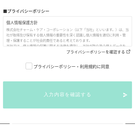
■プライバシーポリシー
個人情報保護方針
株式会社チャーム・ケア・コーポレーション（以下「当社」といいます。）は、当
社が取得及び保有する個人情報の重要性を深く認識し個人情報を適切に利用・管
理・保護することが社会的責任であると考えております。
当社では、個人情報の保護に関する法律を遵守し、当社が取り扱う個人データを
適正に保護するために、以下の「個人情報保護方針（プライバシーポリシー、以
プライバシーポリシーを確認する
下「本プライバシーポリシー」といいます。）」として、ここに公開いたします。
プライバシーポリシー・利用規約に同意
1. 当社の名称・住所・代表者の氏名
株式会社チャーム・ケア・コーポレーション
〒530-0005 大阪市北区中之島3丁目6番32号 ダイビル本館21階
代表取締役 下村 隆彦
入力内容を確認する
2. 個人情報の定義
本プライバシーポリシーにおいて述べられている「個人情報」とは、生存する個
人に関する情報であって、次の各号のいずれかに該当するものをいう。
「当該情報に含まれる氏名、生年月日その他の記述等（文書、図画若しくは電
磁的記録（電磁的方式（電子的方式、磁気的方式その他人の知覚によっては認
識することができない方式をいう。）で作られる記録をいう。）に記載され、