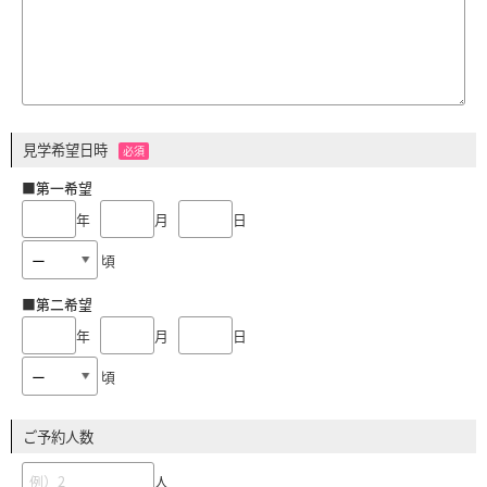
見学希望日時
必須
■第一希望
年
月
日
頃
■第二希望
年
月
日
頃
ご予約人数
人